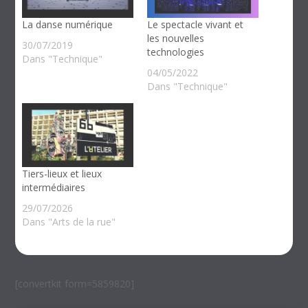
La danse numérique
Le spectacle vivant et
les nouvelles
30/07/2019
technologies
Dans "Technique"
04/05/2022
Dans "Technique"
Tiers-lieux et lieux
intermédiaires
29/07/2026
Dans "Arts de la rue"
[convertkit form=5859820]