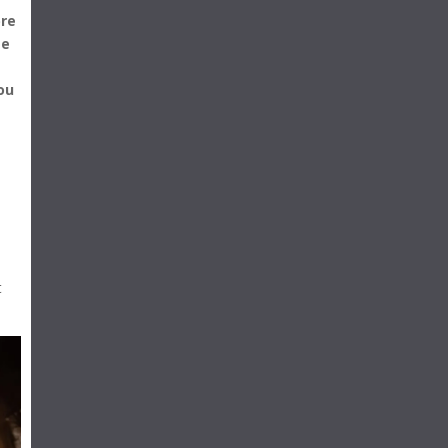
bre
me
ou
t