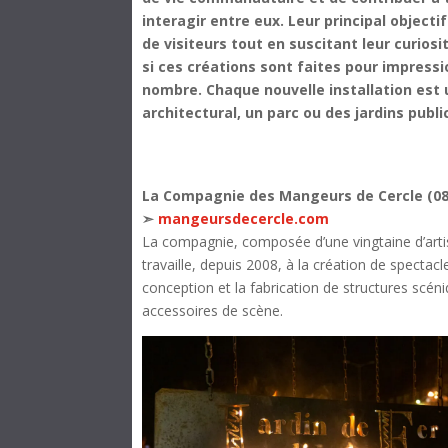
interagir entre eux.
Leur principal objecti
de visiteurs tout en suscitant leur curiosi
si ces créations sont faites pour impressi
nombre. Chaque nouvelle installation est 
architectural, un parc ou des jardins publi
La Compagnie des Mangeurs de Cercle (08
➣
mangeursdecercle.com
La compagnie, composée d’une vingtaine d’artist
travaille, depuis 2008, à la création de spectacl
conception et la fabrication de structures scé
accessoires de scène.