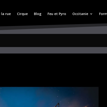
 la rue
Cirque
Blog
Feu et Pyro
Occitanie
Form
U