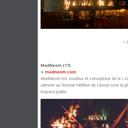
« 
MadNeom
(17)
➢
madneom.com
MadNeom est soudeur et concepteur de la « Gr
admirer au festival Hellfest de Clisson (voir l
l’espace public.