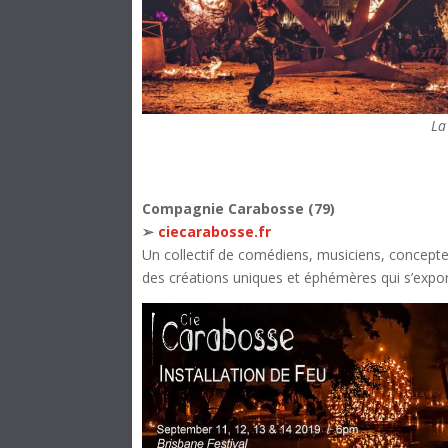
La
Compagnie Carabosse
(79)
➢
ciecarabosse.fr
Un collectif de comédiens, musiciens, concepteu
des créations uniques et éphémères qui s’expor