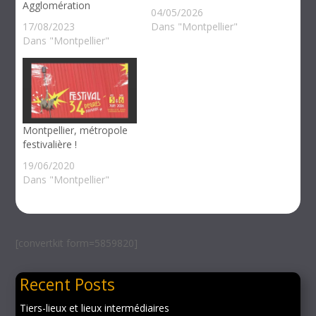
Agglomération
04/05/2026
17/08/2023
Dans "Montpellier"
Dans "Montpellier"
Montpellier, métropole
festivalière !
19/06/2020
Dans "Montpellier"
[convertkit form=5859820]
Recent Posts
Tiers-lieux et lieux intermédiaires