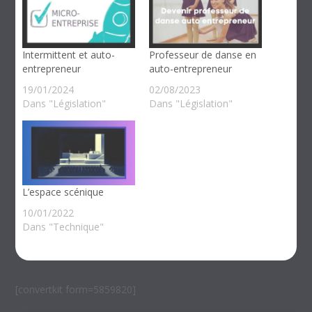
Intermittent et auto-
Professeur de danse en
entrepreneur
auto-entrepreneur
19/01/2024
02/08/2023
Dans "Législation"
Dans "Législation"
L’espace scénique
10/01/2022
Dans "Technique"
[convertkit form=5859820]