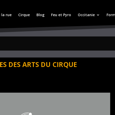
 la rue
Cirque
Blog
Feu et Pyro
Occitanie
Form
ES DES ARTS DU CIRQUE