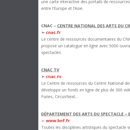
une carte interactive des portails de ressources 
entre l’Europe et l’Asie.
CNAC –
CENTRE NATIONAL DES ARTS DU CI
➢
cnac.fr
Le centre de ressources documentaires du CNA
propose un catalogue en ligne avec 5000 ouvrag
spectacles.
CNAC TV
➢
cnac.tv
Le Centre de ressources du Centre National des
développe un fonds en ligne de plus de 300 vidé
Furies, CircusNext…
DÉPARTEMENT DES ARTS DU SPECTACLE – 
➢
www.bnf.fr
Toutes les disciplines artistiques du spectacle 