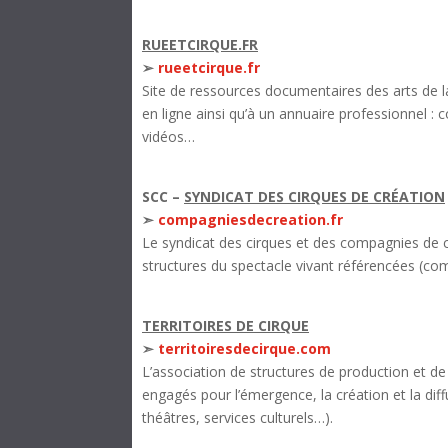
RUEETCIRQUE.FR
➢
rueetcirque.fr
Site de ressources documentaires des arts de la
en ligne ainsi qu’à un annuaire professionnel : 
vidéos…
SCC –
SYNDICAT DES CIRQUES DE CRÉATION
➣
compagniesdecreation.fr
Le syndicat des cirques et des compagnies de c
structures du spectacle vivant référencées (com
TERRITOIRES DE CIRQUE
➣
territoiresdecirque.com
L’association de structures de production et de
engagés pour l’émergence, la création et la di
théâtres, services culturels…
).