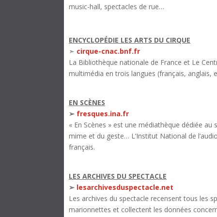
music-hall, spectacles de rue…
ENCYCLOPÉDIE LES ARTS DU CIRQUE
➣
cirque-cnac.bnf.fr
La Bibliothèque nationale de France et Le Centr
multimédia en trois langues (français, anglais, 
EN SCÈNES
➢
fresques.ina.fr
« En Scènes » est une médiathèque dédiée au spec
mime et du geste… L’Institut National de l’audi
français.
LES ARCHIVES DU SPECTACLE
➢
lesarchivesduspectacle.net
Les archives du spectacle recensent tous les spe
marionnettes et collectent les données concer