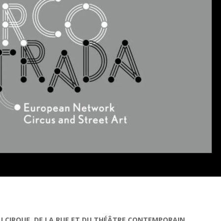
U CIRQUE, DE LA RUE ET DU THÉÂTRE CONTEMPORAIN