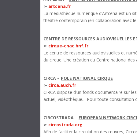
➢
artcena.fr
La médiathèque numérique d’Artcena est un site
théâtre contemporain (en collaboration avec le 
CENTRE DE RESSOURCES AUDIOVISUELLES E
➣
cirque-cnac.bnf.fr
Le centre de ressources audiovisuelles et numér
du cirque. Une création du Centre national des 
CIRCA –
POLE NATIONAL CIRQUE
➢
circa.auch.fr
CIRCA dispose d’un fonds documentaire sur les a
actuel, vidéothèque… Pour toute consultation o
CIRCOSTRADA –
EUROPEAN NETWORK CIRCU
➣
circostrada.org
Afin de faciliter la circulation des œuvres, Ci