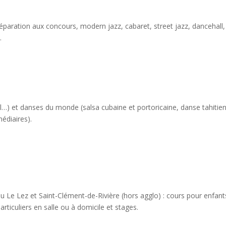
paration aux concours, modern jazz, cabaret, street jazz, dancehall,
.
ll…) et danses du monde (salsa cubaine et portoricaine, danse tahitie
édiaires).
au Le Lez et Saint-Clément-de-Rivière (hors agglo) : cours pour enfant
ticuliers en salle ou à domicile et stages.