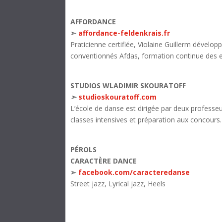
AFFORDANCE
➣
affordance-feldenkrais.fr
Praticienne certifiée, Violaine Guillerm dévelop
conventionnés Afdas, formation continue des e
STUDIOS WLADIMIR SKOURATOFF
➣
studioskouratoff.com
L’école de danse est dirigée par deux professe
classes intensives et préparation aux concours.
PÉROLS
CARACTÈRE DANCE
➣
facebook.com/caracteredanse
Street jazz, Lyrical jazz, Heels