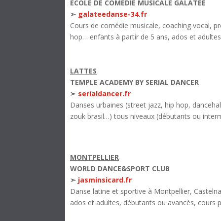
ÉCOLE DE COMÉDIE MUSICALE GALATÉE
➣
galateedanse-34.fr
Cours de comédie musicale, coaching vocal, pré
hop… enfants à partir de 5 ans, ados et adultes
LATTES
TEMPLE ACADEMY BY SERIAL DANCER
➣
serialdancer.fr
Danses urbaines (street jazz, hip hop, danceha
zouk brasil…) tous niveaux (débutants ou interm
MONTPELLIER
WORLD DANCE&SPORT CLUB
➣
jasminsicard.fr
Danse latine et sportive à Montpellier, Casteln
ados et adultes, débutants ou avancés, cours par