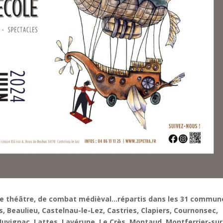
 de théâtre, de combat médièval…répartis dans les 31 commun
, Beaulieu, Castelnau-le-Lez, Castries, Clapiers, Cournonsec,
 Juvignac, Lattes, Lavérune, Le Crès, Montaud, Montferrier-sur