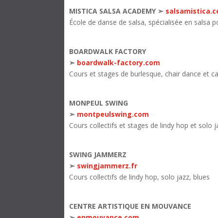
MISTICA SALSA ACADEMY ➣
salsamistica.
École de danse de salsa, spécialisée en salsa po
BOARDWALK FACTORY
➣
boardwalk-factory.com
Cours et stages de burlesque, chair dance et ca
MONPEUL SWING
➣
montpeulswing.com
Cours collectifs et stages de lindy hop et solo j
SWING JAMMERZ
➣
swingjammerz.fr
Cours collectifs de lindy hop, solo jazz, blues
CENTRE ARTISTIQUE EN MOUVANCE
➣
enmouvance.com