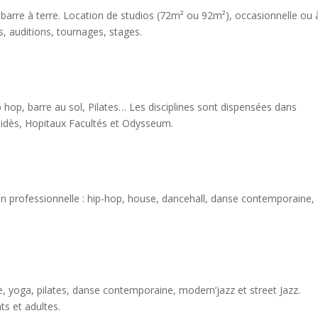
arre à terre. Location de studios (72m² ou 92m²), occasionnelle ou 
ons, auditions, tournages, stages.
op, barre au sol, Pilates… Les disciplines sont dispensées dans
ippidès, Hopitaux Facultés et Odysseum.
n professionnelle : hip-hop, house, dancehall, danse contemporaine,
e, yoga, pilates, danse contemporaine, modern’jazz et street Jazz.
ts et adultes.