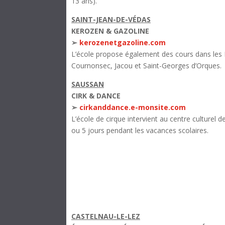
13 ans).
SAINT-JEAN-DE-VÉDAS
KEROZEN & GAZOLINE
➢
kerozenetgazoline.com
L’école propose également des cours dans les 
Cournonsec, Jacou et Saint-Georges d’Orques.
SAUSSAN
CIRK & DANCE
➢
cirkanddance.e-monsite.com
L’école de cirque intervient au centre culturel
ou 5 jours pendant les vacances scolaires.
CASTELNAU-LE-LEZ