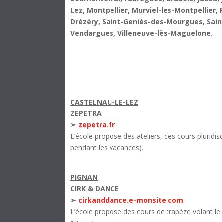
Lez, Montpellier, Murviel-les-Montpellier, 
Drézéry, Saint-Geniès-des-Mourgues, Sain
Vendargues, Villeneuve-lès-Maguelone.
CASTELNAU-LE-LEZ
ZEPETRA
➣
zepetra.fr
L’école propose des ateliers, des cours pluridis
pendant les vacances).
PIGNAN
CIRK & DANCE
➢
cirkanddance.e-monsite.com
L’école propose des cours de trapèze volant le 