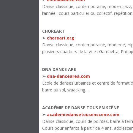
Danse classique, contemporaine, modern’jazz, b
l’année : cours particulier ou collectif, répétiti
CHOREART
➣
choreart.org
Danse classique, contemporaine, moderne, Hip h
plusieurs quartiers de la ville : Gambetta, Phil
DNA DANCE ARE
➣
dna-dancearea.com
École de danses urbaines et centre de formatio
barre au sol, waacking…
ACADÉMIE DE DANSE TOUS EN SCÈNE
➣
academiedansetousenscene.com
Danse classique, cours de pointes, barre à terr
Cours pour enfants à partir de 4 ans, adolescen